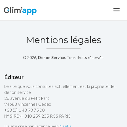
Toggl
navig
Mentions légales
© 2026,
Dehon Service
. Tous droits réservés.
Éditeur
Le site que vous consultez actuellement est la propriété de :
dehon service
26 avenue du Petit Parc
94683 Vincennes Cedex
+33 (0) 1 43 98 75 00
N° SIREN : 310 259 205 RCS PARIS
Il a été créé par l'agence web
Naeka
.