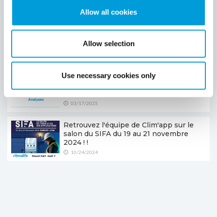
Recent
Popular
Allow all cookies
Retrouvez l'équipe de Clim'app sur le
SIFA du 3O septembre au 02 octobre
Allow selection
2025 !!
09/04/2025
Use necessary cookies only
Nouvelle fonctionnalité gratuite sur
Clim’app : le suivi des analyses d’huiles
(DPH) !
03/17/2025
Retrouvez l'équipe de Clim'app sur le
salon du SIFA du 19 au 21 novembre
2024 ! !
10/24/2024