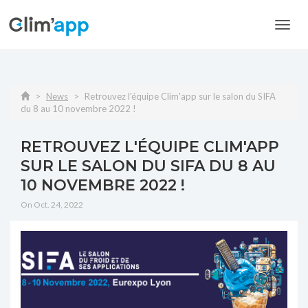
Toggl
navig
News
Retrouvez l'équipe Clim'app sur le salon du SIFA
du 8 au 10 novembre 2022 !
RETROUVEZ L'ÉQUIPE CLIM'APP
SUR LE SALON DU SIFA DU 8 AU
10 NOVEMBRE 2022 !
On Oct. 24, 2022