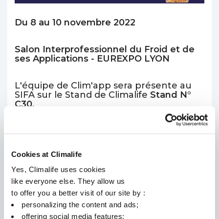
Du 8 au 10 novembre 2022
Salon Interprofessionnel du Froid et de
ses Applications - EUREXPO LYON
L'équipe de Clim'app sera présente au
SIFA sur le Stand de Climalife
Stand N°
C30
.
Venez découvrir et tester sur place
notre application Clim'app !
Cookies at Climalife
L'équipe sera présente afin de vous faire
Yes, Climalife uses cookies
une démonstration de l'application et
like everyone else. They allow us
répondre à vos questions.
to offer you a better visit of our site by :
personalizing the content and ads;
Alors à vos agendas: 8, 9 et 10 novembre
offering social media features;