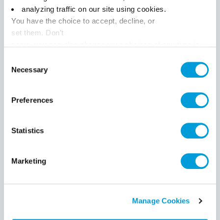
à l'EUREXPO de Lyon, Stand C30 !
analyzing traffic on our site using cookies.
You have the choice to accept, decline, or
A très vite !
set them. Don't
panic, you can also change your choices at any time in
Renseignements & inscriptions:
the Manage Cookies tab.
Consent
www.expo-sifa.com
Necessary
Selection
CLIMAPP
APPLICATION
TRACKDÉCHETS
CLIMAPP
Preferences
FICHE D'INTERVENTION
Statistics
Marketing
Manage Cookies