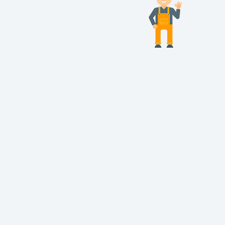
Inscrivez-vous à la newsletter
Envoyer
© Clim'app 2026 tous droits réservés. Une question ?
info@climapp.dehon.com
Mentions légales
-
CGU