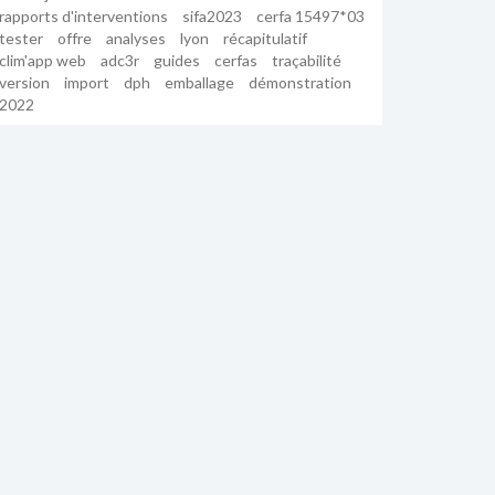
rapports d'interventions
sifa2023
cerfa 15497*03
tester
offre
analyses
lyon
récapitulatif
clim'app web
adc3r
guides
cerfas
traçabilité
version
import
dph
emballage
démonstration
2022