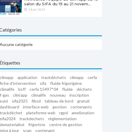
salon du SIFA du 19 au 21 novem…
24 oct. 2024
Catégories
Aucune catégorie
Étiquettes
climapp
application
trackdéchets
climapp
cerfa
fiche d'intervention
sifa
fluide frigorigène
climalife
bsff
cerfa 15497*04
fluide
déchets
f-gas
clim'app
climalife
nouveau
inscription
suivi
sifa2025
fibsd
tableau de bord
gratuit
dashboard
interface web
gestion
contenants
trackdéchet
plateforme web
rgpd
amelioration
sifa2024
trackdechets
règlementation
dematerialisé
frigoriste
centre de gestion
mise à jour
scan
contenant