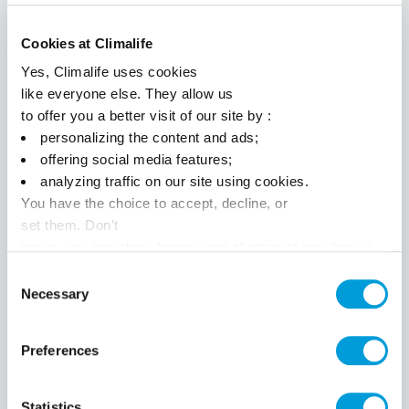
Venez découvrir les nouveautés de cette nouvelle
version.
Cookies at Climalife
Yes, Climalife uses cookies
Le 21 novembre 2022
Continuer à lire
like everyone else. They allow us
to offer you a better visit of our site by :
personalizing the content and ads;
offering social media features;
analyzing traffic on our site using cookies.
You have the choice to accept, decline, or
set them. Don't
panic, you can also change your choices at any time in
the Manage Cookies tab.
Consent
Necessary
Selection
Récents
Populaires
Preferences
Retrouvez l'équipe de Clim'app sur le
SIFA du 3O septembre au 02 octobre
2025 !!
Statistics