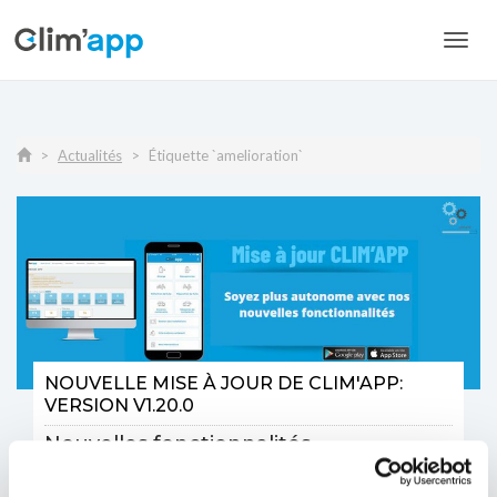
Toggl
navig
Actualités
Étiquette `amelioration`
NOUVELLE MISE À JOUR DE CLIM'APP:
VERSION V1.20.0
Nouvelles fonctionnalités,
améliorations, ... Clim'app évolue
encore !