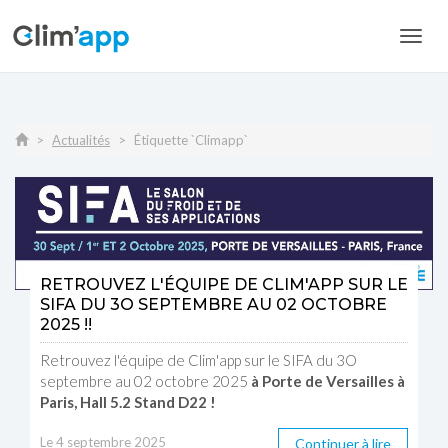
Toggl
navig
Actualités
Étiquette `Climapp`
RETROUVEZ L'ÉQUIPE DE CLIM'APP SUR LE
SIFA DU 3O SEPTEMBRE AU 02 OCTOBRE
2025 !!
Retrouvez l'équipe de Clim'app sur le SIFA du 3O
septembre au 02 octobre 2025
à Porte de Versailles à
Paris, Hall 5.2 Stand D22 !
Le 4 septembre 2025
Continuer à lire