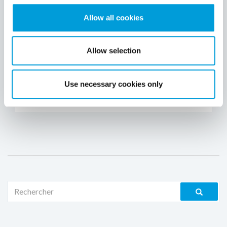
SALON DU SIFA DU 8 AU 10 NOVEMBRE
2022 !
Allow all cookies
A vos agendas: 8, 9 et 10 novembre à
l'EUREXPO de Lyon, Stand C30 !
Allow selection
Venez découvrir et tester sur place
notre application Clim'app !
Use necessary cookies only
Le 24 octobre 2022
Continuer à lire