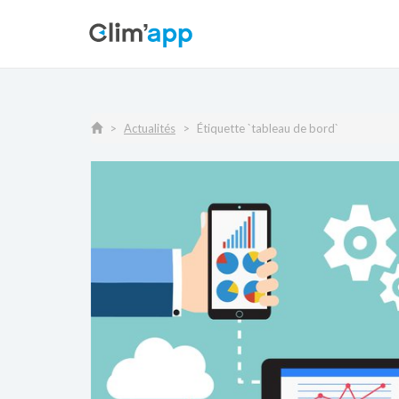
Actualités
Étiquette `tableau de bord`