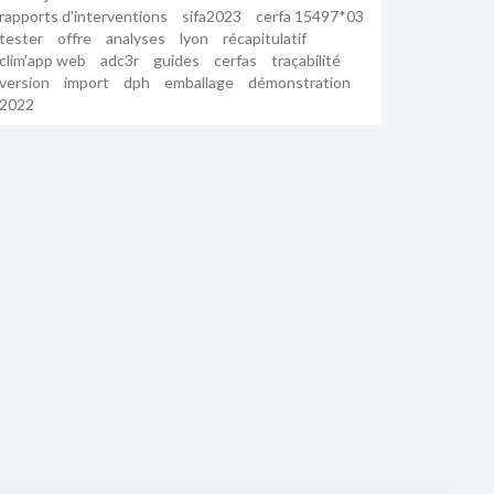
rapports d'interventions
sifa2023
cerfa 15497*03
tester
offre
analyses
lyon
récapitulatif
clim'app web
adc3r
guides
cerfas
traçabilité
version
import
dph
emballage
démonstration
2022