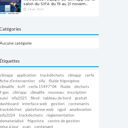
salon du SIFA du 19 au 21 novem…
24 oct. 2024
Catégories
Aucune catégorie
Étiquettes
climapp
application
trackdéchets
climapp
cerfa
fiche d'intervention
sifa
fluide frigorigène
climalife
bsff
cerfa 15497*04
fluide
déchets
f-gas
clim'app
climalife
nouveau
inscription
suivi
sifa2025
fibsd
tableau de bord
gratuit
dashboard
interface web
gestion
contenants
trackdéchet
plateforme web
rgpd
amelioration
sifa2024
trackdechets
règlementation
dematerialisé
frigoriste
centre de gestion
mise à jour
scan
contenant