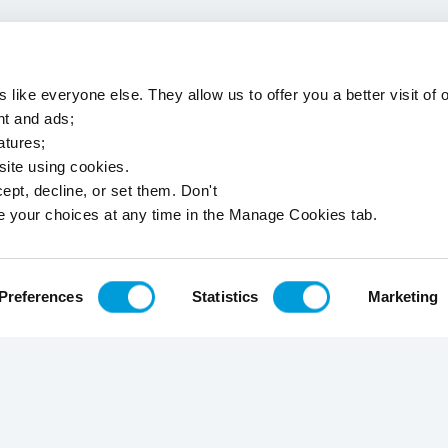
 like everyone else. They allow us to offer you a better visit of o
nt and ads;
atures;
 site using cookies.
ept, decline, or set them. Don't
e your choices at any time in the Manage Cookies tab.
Preferences
Statistics
Marketing
Inscrivez-vous à la newsletter
Envoyer